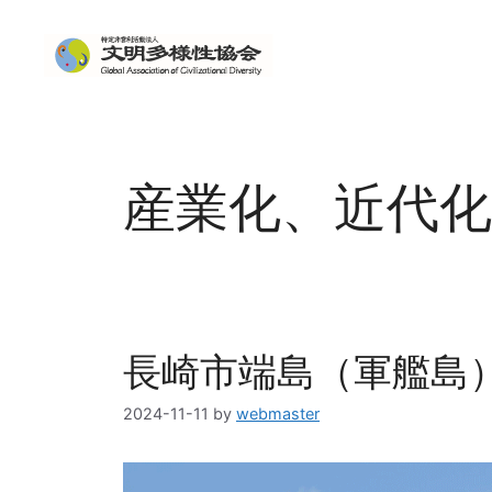
コ
ン
テ
ン
ツ
へ
ス
産業化、近代化
キ
ッ
プ
長崎市端島（軍艦島
2024-11-11
by
webmaster