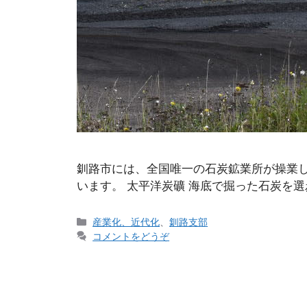
釧路市には、全国唯一の石炭鉱業所が操業
います。 太平洋炭礦 海底で掘った石炭を選
カ
産業化、近代化
、
釧路支部
テ
コメントをどうぞ
ゴ
リ
ー