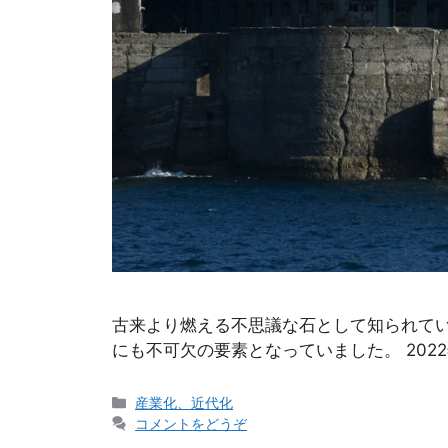
古来より燃える不思議な石として知られてい
にも不可欠の要素となっていました。 202
カ
産業化、近代化
テ
コメントをどうぞ
ゴ