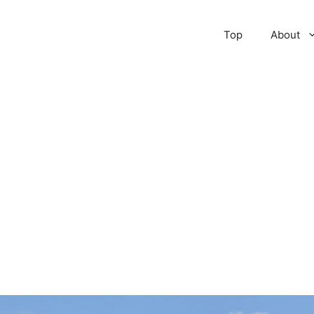
Top
About
）