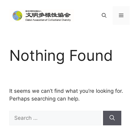
Skip
to
Menu
content
Nothing Found
It seems we can’t find what you’re looking for.
Perhaps searching can help.
Search
for: